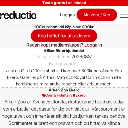
Testa gratis i en månad
Logga in
Aktivera / Köp
100kr rabatt vid köp över 600kr
Köp häftet för att aktivera
Redan köpt medlemskapet? Logga in
Villkor för erbjudandet
Gilltig till och med:
20260831
Kan användas:
Just nu får du 100kr rabatt vid köp över 600kr hos Arken Zoo
Ekerö. Gäller ej på Artfex, Mim och Royal Canin och kan inte
kombineras med andra rabatter eller erbjudanden.
Arken Zoo Ekerö
Djur & Friluftsliv
Ekerö
Arken Zoo är Sveriges största, rikstäckande husdjurskedja
som erbjuder det bästa för dig och ditt djur. Vårt sortiment är
noga utvalt och innehåller allt ditt husdjur kan tänkas behöva.
Sortimentet är brett och prisvärt och du hittar välkända