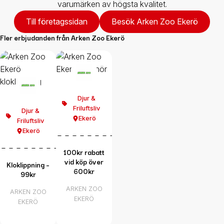
varumärken av högsta kvalitet.
Till företagssidan
Besök Arken Zoo Ekerö
Fler erbjudanden från
Arken Zoo Ekerö
Djur &
Friluftsliv
Djur &
Ekerö
Friluftsliv
Ekerö
100kr rabatt
vid köp över
Kloklippning –
600kr
99kr
ARKEN ZOO
ARKEN ZOO
EKERÖ
EKERÖ