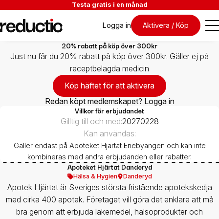
Testa gratis i en månad
Logga in
Aktivera / Köp
20% rabatt på köp över 300kr
Just nu får du 20% rabatt på köp över 300kr. Gäller ej på
receptbelagda medicin
Köp häftet för att aktivera
Redan köpt medlemskapet? Logga in
Villkor för erbjudandet
Gilltig till och med:
20270228
Kan användas:
Gäller endast på Apoteket Hjärtat Enebyängen och kan inte
kombineras med andra erbjudanden eller rabatter.
Apoteket Hjärtat Danderyd
Hälsa & Hygien
Danderyd
Apotek Hjärtat är Sveriges största fristående apotekskedja
med cirka 400 apotek. Företaget vill göra det enklare att må
bra genom att erbjuda läkemedel, hälsoprodukter och