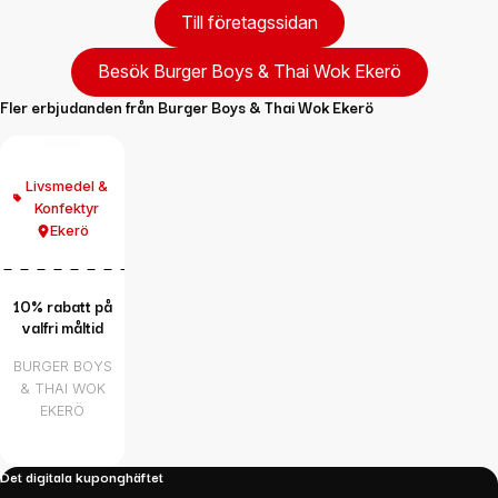
Till företagssidan
Besök Burger Boys & Thai Wok Ekerö
Fler erbjudanden från
Burger Boys & Thai Wok Ekerö
Livsmedel &
Konfektyr
Ekerö
10% rabatt på
valfri måltid
BURGER BOYS
& THAI WOK
EKERÖ
Det digitala kuponghäftet