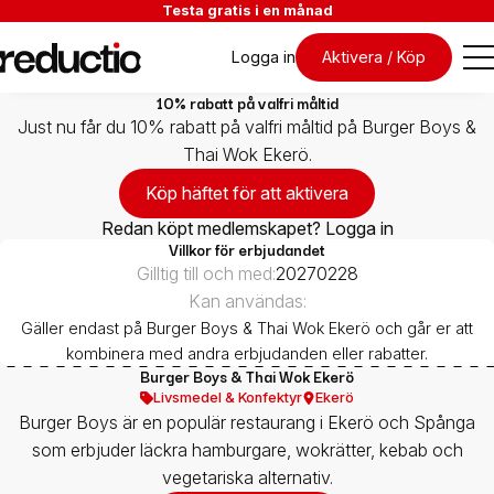
Testa gratis i en månad
Logga in
Aktivera / Köp
10% rabatt på valfri måltid
Just nu får du 10% rabatt på valfri måltid på Burger Boys &
Thai Wok Ekerö.
Köp häftet för att aktivera
Redan köpt medlemskapet? Logga in
Villkor för erbjudandet
Gilltig till och med:
20270228
Kan användas:
Gäller endast på Burger Boys & Thai Wok Ekerö och går er att
kombinera med andra erbjudanden eller rabatter.
Burger Boys & Thai Wok Ekerö
Livsmedel & Konfektyr
Ekerö
Burger Boys är en populär restaurang i Ekerö och Spånga
som erbjuder läckra hamburgare, wokrätter, kebab och
vegetariska alternativ.