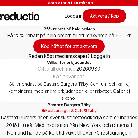
Testa gratis i en månad
Logga in
Aktivera / Köp
25% rabatt på hela ordern
Få 25% rabatt på hela ordern till ett maxvärde på 1000kr.
Köp häftet för att aktivera
Redan köpt medlemskapet? Logga in
Villkor för erbjudandet
Gilltig till och med:
20260930
Kan användas:
Gäller endast på Bastard Burgers Täby Centrum och kan ej
kombineras med andra erbjudanden eller rabatter. Gäller ej
alkohol.
Bastard Burgers Täby
Restauranger & Café
Täby
​Bastard Burgers är en svensk streetfoodkedja som grundades
2016 i Luleå. Med inspiration från New York och rötterna i
Norrland har de på kort tid vuxit till över 70 restauranger i