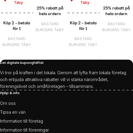
Täby
Täby
25% rabatt på
25% rabatt på
hela ordern
hela ordern
Köp 2 – betala
Köp 2 – betala
BASTARD
BASTARD
för 1
för 1
BURGERS TÄBY
BURGERS TÄBY
BASTARD
BASTARD
BURGERS TÄBY
BURGERS TÄBY
Det digitala kuponghäftet
Vi tror på kraften i det lokala. Genom att lyfta fram lokala företag
och erbjuda attraktiva rabatter vill vi stärka närområdet,
föreningslivet och småföretagen – tillsammans.
Hjälp & info
Om oss
Tipsa en vän
Information till företag
Information till föreningar