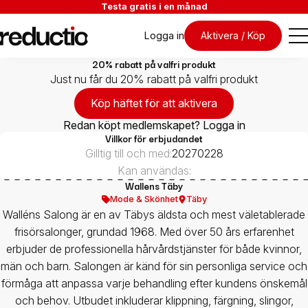
Testa gratis i en månad
Logga in
Aktivera / Köp
20% rabatt på valfri produkt
Just nu får du 20% rabatt på valfri produkt
Köp häftet för att aktivera
Redan köpt medlemskapet? Logga in
Villkor för erbjudandet
Gilltig till och med:
20270228
Kan användas:
Wallens Täby
Mode & Skönhet
Täby
Walléns Salong är en av Täbys äldsta och mest väletablerade
frisörsalonger, grundad 1968. Med över 50 års erfarenhet
erbjuder de professionella hårvårdstjänster för både kvinnor,
män och barn. Salongen är känd för sin personliga service och
förmåga att anpassa varje behandling efter kundens önskemål
och behov.​ Utbudet inkluderar klippning, färgning, slingor,