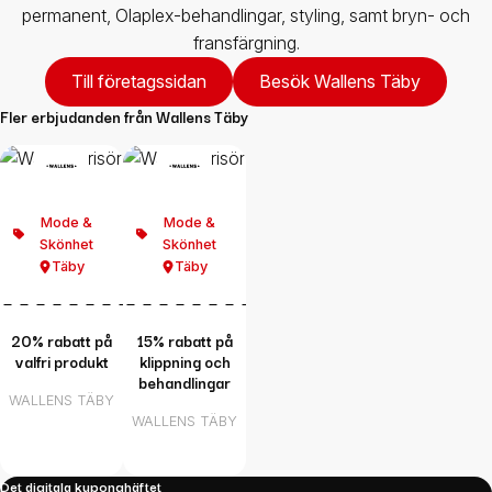
permanent, Olaplex-behandlingar, styling, samt bryn- och
fransfärgning.
Till företagssidan
Besök Wallens Täby
Fler erbjudanden från
Wallens Täby
Mode &
Mode &
Skönhet
Skönhet
Täby
Täby
20% rabatt på
15% rabatt på
valfri produkt
klippning och
behandlingar
WALLENS TÄBY
WALLENS TÄBY
Det digitala kuponghäftet