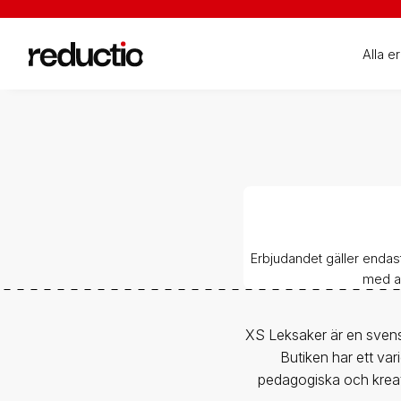
Alla e
Erbjudandet gäller endas
med an
XS Leksaker är en svensk 
Butiken har ett var
pedagogiska och kreati