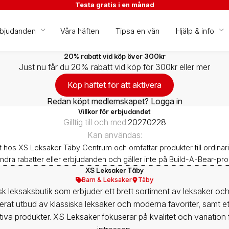
Testa gratis i en månad
rbjudanden
Våra häften
Tipsa en vän
Hjälp & info
20% rabatt vid köp över 300kr
Just nu får du 20% rabatt vid köp för 300kr eller mer
Köp häftet för att aktivera
Redan köpt medlemskapet? Logga in
Villkor för erbjudandet
Gilltig till och med:
20270228
Kan användas:
t hos XS Leksaker Täby Centrum och omfattar produkter till ordinari
dra rabatter eller erbjudanden och gäller inte på Build-A-Bear-pro
XS Leksaker Täby
Barn & Leksaker
Täby
leksaksbutik som erbjuder ett brett sortiment av leksaker och sp
ierat utbud av klassiska leksaker och moderna favoriter, samt et
va produkter. XS Leksaker fokuserar på kvalitet och variation f