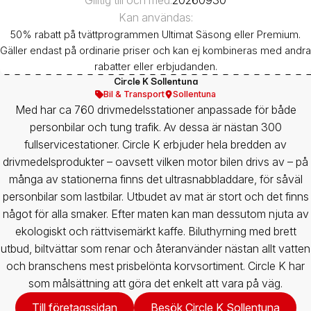
Kan användas:
50% rabatt på tvättprogrammen Ultimat Säsong eller Premium.
Gäller endast på ordinarie priser och kan ej kombineras med andra
rabatter eller erbjudanden.
Circle K Sollentuna
Bil & Transport
Sollentuna
Med har ca 760 drivmedelsstationer anpassade för både
personbilar och tung trafik. Av dessa är nästan 300
fullservicestationer. Circle K erbjuder hela bredden av
drivmedelsprodukter – oavsett vilken motor bilen drivs av – på
många av stationerna finns det ultrasnabbladdare, för såväl
personbilar som lastbilar. Utbudet av mat är stort och det finns
något för alla smaker. Efter maten kan man dessutom njuta av
ekologiskt och rättvisemärkt kaffe. Biluthyrning med brett
utbud, biltvättar som renar och återanvänder nästan allt vatten
och branschens mest prisbelönta korvsortiment. Circle K har
som målsättning att göra det enkelt att vara på väg.
Till företagssidan
Besök Circle K Sollentuna