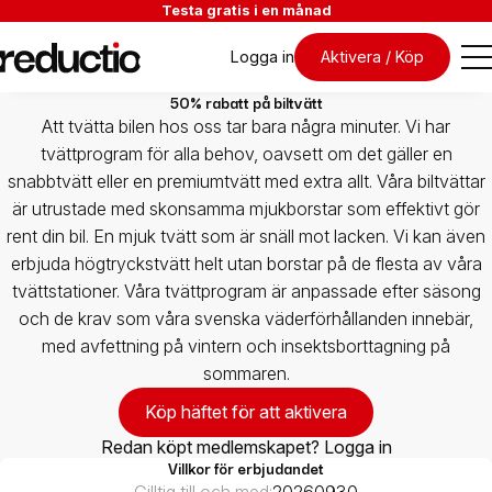
Testa gratis i en månad
Logga in
Aktivera / Köp
50% rabatt på biltvätt
Att tvätta bilen hos oss tar bara några minuter. Vi har
tvättprogram för alla behov, oavsett om det gäller en
snabbtvätt eller en premiumtvätt med extra allt. Våra biltvättar
är utrustade med skonsamma mjukborstar som effektivt gör
rent din bil. En mjuk tvätt som är snäll mot lacken. Vi kan även
erbjuda högtryckstvätt helt utan borstar på de flesta av våra
tvättstationer. Våra tvättprogram är anpassade efter säsong
och de krav som våra svenska väderförhållanden innebär,
med avfettning på vintern och insektsborttagning på
sommaren.
Köp häftet för att aktivera
Redan köpt medlemskapet? Logga in
Villkor för erbjudandet
Gilltig till och med:
20260930