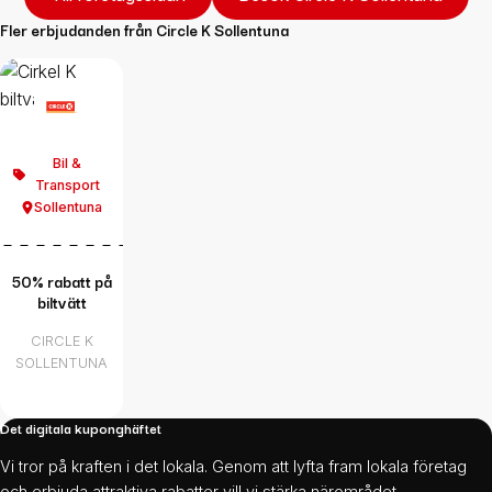
Fler erbjudanden från
Circle K Sollentuna
Bil &
Transport
Sollentuna
50% rabatt på
biltvätt
CIRCLE K
SOLLENTUNA
Det digitala kuponghäftet
Vi tror på kraften i det lokala. Genom att lyfta fram lokala företag
och erbjuda attraktiva rabatter vill vi stärka närområdet,