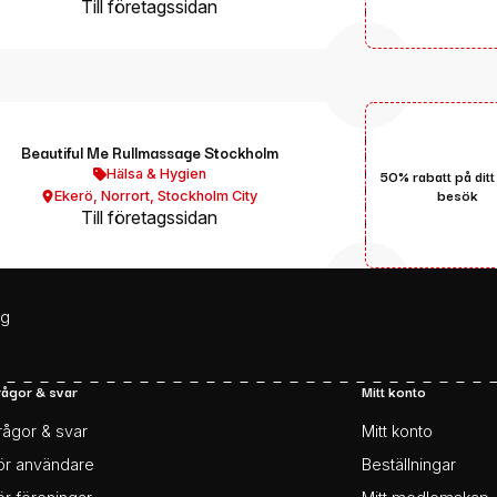
Till företagssidan
Beautiful Me Rullmassage Stockholm
Hälsa & Hygien
50% rabatt på ditt
besök
Ekerö
,
Norrort
,
Stockholm City
Till företagssidan
ag
rågor & svar
Mitt konto
rågor & svar
Mitt konto
ör användare
Beställningar