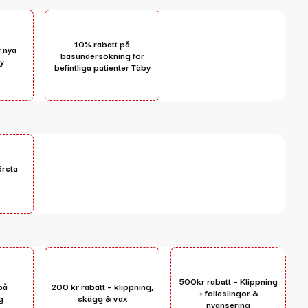
10% rabatt på
r nya
basundersökning för
by
befintliga patienter Täby
örsta
500kr rabatt – Klippning
på
200 kr rabatt – klippning,
+ folieslingor &
g
skägg & vax
nyansering