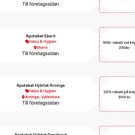
Till företagssidan
Apoteket Ekerö
Hälsa & Hygien
50kr rabatt vid k
250kr
Ekerö
Till företagssidan
Apoteket Hjärtat Arninge
Hälsa & Hygien
20% rabatt på kö
300 kr
Arninge
,
Vallentuna
Till företagssidan
Apoteket Hjärtat Danderyd