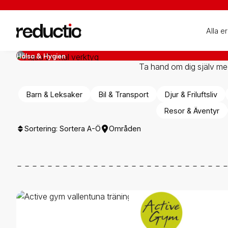
Alla e
Hälsa & Hygien
Ta hand om dig själv med 
Barn & Leksaker
Bil & Transport
Djur & Friluftsliv
Resor & Äventyr
Sortering:
Sortera A-Ö
Områden