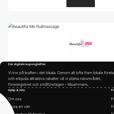
Det digitala kuponghäftet
Vi tror på kraften i det lokala. Genom att lyfta fram lokala föret
och erbjuda attraktiva rabatter vill vi stärka närområdet,
föreningslivet och småföretagen – tillsammans.
Hjälp & info
F
Om oss
F
Tipsa en vän
F