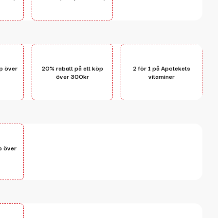
öp över
20% rabatt på ett köp
2 för 1 på Apotekets
över 300kr
vitaminer
p över