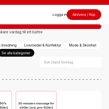
Logga in
Aktivera / Köp
re vardag till ett bättre
 Inredning
Livsmedel & Konfektyr
Mode & Skönhet
Se alla kategorier
– 50%
30 minuters massage för
550kr)
400kr (ord. pris 510kr)