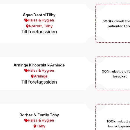
Aqua Dental Täby
Hälsa & Hygien
500kr rabatt fö
patienter Tä
Norrort
,
Täby
Till företagssidan
Arninge Kiropraktik Arninge
Hälsa & Hygien
50% rabatt vid f
besöket
Arninge
Till företagssidan
Barber & Family Täby
Hälsa & Hygien
100kr rabatt 
barnklippnin
Täby