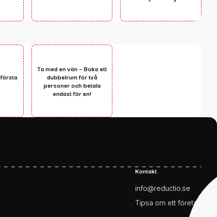
Ta med en vän – Boka ett
 första
dubbelrum för två
personer och betala
endast för en!
Kontakt
info@reductio.se
Tipsa om ett företag