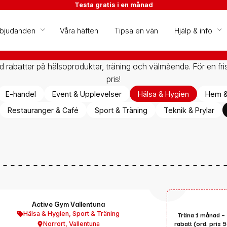
Testa gratis i en månad
rbjudanden
Våra häften
Tipsa en vän
Hjälp & info
rabatter på hälsoprodukter, träning och välmående. För en friska
pris!
E-handel
Event & Upplevelser
Hälsa & Hygien
Hem &
Restauranger & Café
Sport & Träning
Teknik & Prylar
Active Gym Vallentuna
Hälsa & Hygien
,
Sport & Träning
Träna 1 månad 
rabatt (ord. pris 
Norrort
,
Vallentuna